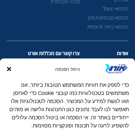
מכינה טכנולוגית
הנדסאי חשמל
הנדסאי טכנולוגיות מים
הנדסאי כימיה תרופתית
אודות
צרו קשר עם מכללות אורט
הנדסאים
infolead@ort.org.il
ניהול הסכמה
לימודי ערב
1-700-70-22-60
לימודי תעודה
כדי לספק את חוויות המשתמש הטובות ביותר, אנו
עקבו אחרינו ברשתות החברתיות
מכינה להנדסאים
משתמשים בטכנולוגיות כמו קובצי Cookie כדי לאחסן
you
inst
fac
מכללת אורט
ו/או לגשת למידע על המכשיר. הסכמה לטכנולוגיות אלו
tub
agr
ebo
קורסים מוזמנים
תאפשר לנו לעבד נתונים כגון התנהגות גלישה או מזהים
e
am
ok
ייחודיים באתר זה. אי הסכמה או ביטול הסכמה עלולים
להשפיע לרעה על תכונות ופונקציות מסוימות.