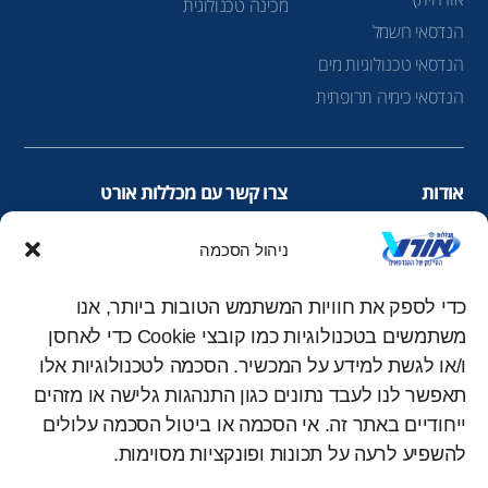
מכינה טכנולוגית
הנדסאי חשמל
הנדסאי טכנולוגיות מים
הנדסאי כימיה תרופתית
אודות
צרו קשר עם מכללות אורט
הנדסאים
infolead@ort.org.il
ניהול הסכמה
לימודי ערב
1-700-70-22-60
לימודי תעודה
כדי לספק את חוויות המשתמש הטובות ביותר, אנו
עקבו אחרינו ברשתות החברתיות
מכינה להנדסאים
משתמשים בטכנולוגיות כמו קובצי Cookie כדי לאחסן
you
inst
fac
מכללת אורט
ו/או לגשת למידע על המכשיר. הסכמה לטכנולוגיות אלו
tub
agr
ebo
קורסים מוזמנים
תאפשר לנו לעבד נתונים כגון התנהגות גלישה או מזהים
e
am
ok
ייחודיים באתר זה. אי הסכמה או ביטול הסכמה עלולים
להשפיע לרעה על תכונות ופונקציות מסוימות.