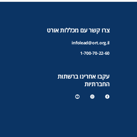
צרו קשר עם מכללות אורט
infolead@ort.org.il
1-700-70-22-60
עקבו אחרינו ברשתות
החברתיות
y
in
f
o
st
a
u
a
c
t
gr
e
u
a
b
b
m
o
e
o
k