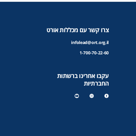
צרו קשר עם מכללות אורט
infolead@ort.org.il
1-700-70-22-60
עקבו אחרינו ברשתות
החברתיות
y
in
f
o
st
a
u
a
c
t
gr
e
u
a
b
b
m
o
e
o
k