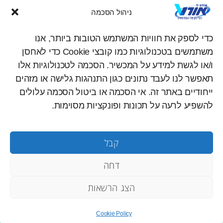
ניהול הסכמה
לימודי ערב
1-700-70-22-60
לימודי תעודה
כדי לספק את חוויות המשתמש הטובות ביותר, אנו
עקבו אחרינו ברשתות החברתיות
מכינה להנדסאים
משתמשים בטכנולוגיות כמו קובצי Cookie כדי לאחסן
you
inst
fac
מכללת אורט
ו/או לגשת למידע על המכשיר. הסכמה לטכנולוגיות אלו
tub
agr
ebo
קורסים מוזמנים
תאפשר לנו לעבד נתונים כגון התנהגות גלישה או מזהים
e
am
ok
ייחודיים באתר זה. אי הסכמה או ביטול הסכמה עלולים
להשפיע לרעה על תכונות ופונקציות מסוימות.
מכללות אורט
מפת אתר
תקנון אתר
הצהרת נגישות
קבל
דחה
© כל הזכויות
פתרונאורט – מכללות
| נבנה ע״י
אינטרג׳ט
שמורות ל
אורט
ונצ׳רז
הצג הרשאות
Cookie Policy