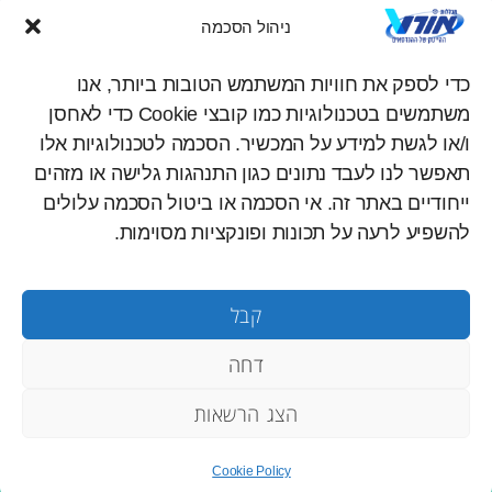
ניהול הסכמה
לימודי ערב
1-700-70-22-60
לימודי תעודה
כדי לספק את חוויות המשתמש הטובות ביותר, אנו
עקבו אחרינו ברשתות החברתיות
מכינה להנדסאים
משתמשים בטכנולוגיות כמו קובצי Cookie כדי לאחסן
you
inst
fac
מכללת אורט
ו/או לגשת למידע על המכשיר. הסכמה לטכנולוגיות אלו
tub
agr
ebo
קורסים מוזמנים
תאפשר לנו לעבד נתונים כגון התנהגות גלישה או מזהים
e
am
ok
ייחודיים באתר זה. אי הסכמה או ביטול הסכמה עלולים
להשפיע לרעה על תכונות ופונקציות מסוימות.
מכללות אורט
מפת אתר
תקנון אתר
הצהרת נגישות
קבל
דחה
© כל הזכויות
פתרונאורט – מכללות
| נבנה ע״י
אינטרג׳ט
שמורות ל
אורט
ונצ׳רז
הצג הרשאות
Cookie Policy