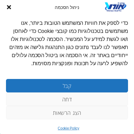
ניהול הסכמה
לימודי ערב
1-700-70-22-60
לימודי תעודה
כדי לספק את חוויות המשתמש הטובות ביותר, אנו
עקבו אחרינו ברשתות החברתיות
מכינה להנדסאים
משתמשים בטכנולוגיות כמו קובצי Cookie כדי לאחסן
you
inst
fac
מכללת אורט
ו/או לגשת למידע על המכשיר. הסכמה לטכנולוגיות אלו
tub
agr
ebo
קורסים מוזמנים
תאפשר לנו לעבד נתונים כגון התנהגות גלישה או מזהים
e
am
ok
ייחודיים באתר זה. אי הסכמה או ביטול הסכמה עלולים
להשפיע לרעה על תכונות ופונקציות מסוימות.
מכללות אורט
מפת אתר
תקנון אתר
הצהרת נגישות
קבל
דחה
© כל הזכויות
פתרונאורט – מכללות
| נבנה ע״י
אינטרג׳ט
שמורות ל
אורט
ונצ׳רז
הצג הרשאות
Cookie Policy