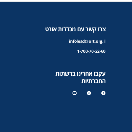
צרו קשר עם מכללות אורט
infolead@ort.org.il
1-700-70-22-60
עקבו אחרינו ברשתות
החברתיות
y
in
f
o
st
a
u
a
c
t
gr
e
u
a
b
b
m
o
e
o
k