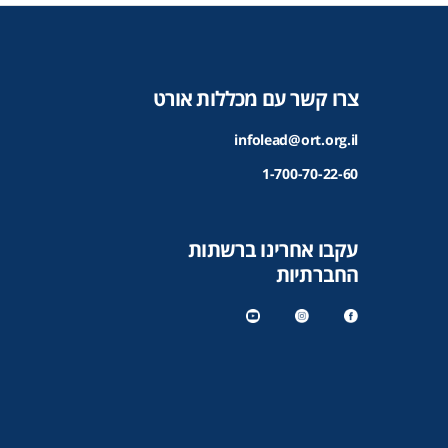
צרו קשר עם מכללות אורט
infolead@ort.org.il
1-700-70-22-60
עקבו אחרינו ברשתות
החברתיות
y
in
f
o
st
a
u
a
c
t
gr
e
u
a
b
b
m
o
e
o
k