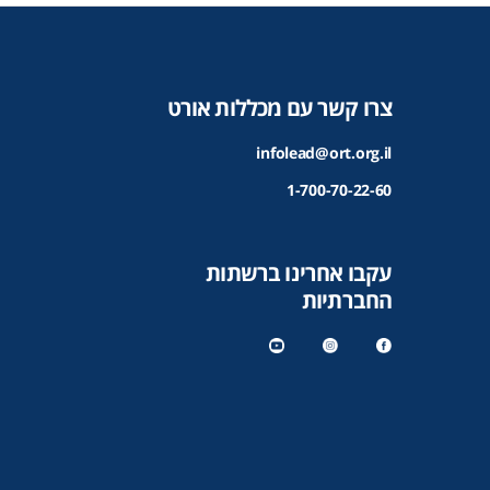
צרו קשר עם מכללות אורט
infolead@ort.org.il
1-700-70-22-60
עקבו אחרינו ברשתות
החברתיות
y
in
f
o
st
a
u
a
c
t
gr
e
u
a
b
b
m
o
e
o
k